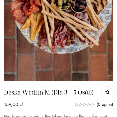
Deska Wędlin M (dla 3 – 5 Osób)
159,00
zł
(0 opinii)
Nigdy wcześniej nie jadłeś takiej deski wędlin, zaufaj nam!