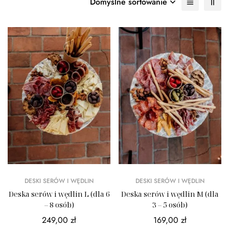
Domyślne sortowanie
DESKI SERÓW I WĘDLIN
DESKI SERÓW I WĘDLIN
Deska serów i wędlin L (dla 6
Deska serów i wędlin M (dla
– 8 osób)
3 – 5 osób)
249,00
zł
169,00
zł