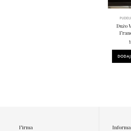
PUDEŁ
Dużo 
Franc
Hisz
DODAJ
Firma
Informa