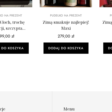
KO NA PREZENT
PUDEŁKO NA PREZENT
P
Włoch, trochę
Zimą smakuje najlepiej!
Zimą
ji, szczypta
Maxi
panii! Mini
199,00
zł
279,00
zł
 DO KOSZYKA
DODAJ DO KOSZYKA
D
cje
Menu