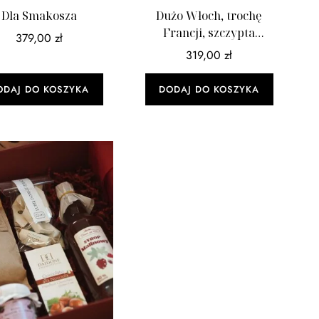
Dla Smakosza
Dużo Włoch, trochę
Francji, szczypta
379,00
zł
Hiszpanii! Maxi
319,00
zł
ODAJ DO KOSZYKA
DODAJ DO KOSZYKA